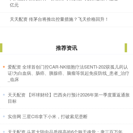
亿元
天天配资 传茅台将推出控量措施？飞天价格回升！
推荐资讯
​爱配资 全球首创门控CAR-NK细胞疗法SENTI-202获孤儿药认
证!为白血病、肠癌、胰腺癌、脑瘤等筑起免疫防线_患者_治疗
_临床
​天天配资 【环球财经】巴西央行预计2026年第一季度重返通胀
目标
​实倍网 三星CIS拿下小米，打破索尼垄断
​天天配资 斗罗大陆中品质很高的6个躯干魂骨：唐三百万年，