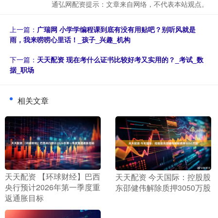
通弘网配资提示：文章来自网络，不代表本站观点。
上一篇：
广瑞网 小学学编程课到底有没有用贴吧？别听风就是
雨，我来唠唠心里话！_孩子_兴趣_机构
下一篇：
天天配资 现在考什么证书比较好考又实用的？_考试_数
据_职场
相关文章
​天天配资 【环球财经】巴西
​天天配资 今天国际：控股股
央行预计2026年第一季度重
东邵健伟解除质押3050万股
返通胀目标