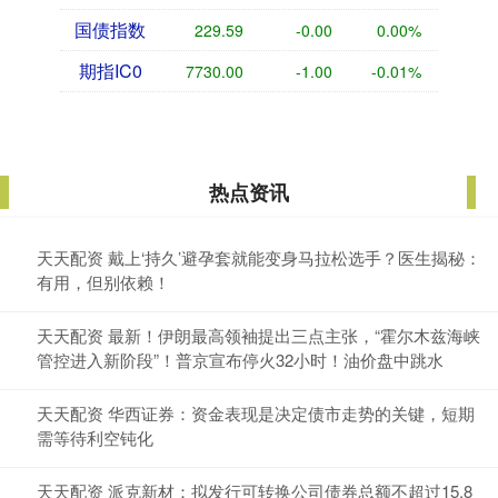
国债指数
229.59
-0.00
0.00%
期指IC0
7730.00
-1.00
-0.01%
热点资讯
天天配资 戴上‘持久’避孕套就能变身马拉松选手？医生揭秘：
有用，但别依赖！
天天配资 最新！伊朗最高领袖提出三点主张，“霍尔木兹海峡
管控进入新阶段”！普京宣布停火32小时！油价盘中跳水
天天配资 华西证券：资金表现是决定债市走势的关键，短期
需等待利空钝化
天天配资 派克新材：拟发行可转换公司债券总额不超过15.8