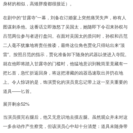
身材的相似，高矮胖瘦都很接近）。
在剧中的“甘露寺”一幕，刘备在订婚宴上突然痛哭失声，称有人
图谋刺杀他。这番话立即激怒了吴国太，她随即下令召来孙权与
吕范两位参与者进行盘问。在面对吴国太的质问时，孙权和吕范
二人毫不犹豫地将责任推诿，最终这位角色贾化只得站出来“顶
雷”。按照吕范的指示，贾化准备卸下随身的武器以便进入寺院。
就在他即将踏入甘露寺的门槛时，他猛地意识到靴筒里竟藏有一
把匕首，急忙折返回身，将这把潜藏的凶器迅速取出并扔在地
上。令人惊讶的是，饰演贾化的演员竟忘记带上这一至关重要的
道具——匕首。
展开剩余52%
当演员摸完右腿后，他又无意识地去摸左腿。虽然观众并未对这
一多余动作产生察觉，但该演员心中却十分清楚：道具未随身带