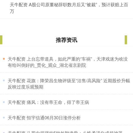
天牛配资 A股公司原董秘辞职数月后又“被裁”，预计获赔上百
万
推荐资讯
​天牛配资 上台忘带道具，如此严重的“车祸”，天津戏迷为啥没
有给叫倒好的_贾化_观众_湖北省京剧院
​天牛配资 花旗：降荣昌生物评级至“沽售/高风险” 近期股价升幅
反映过度乐观预期
​天牛配资 痛风：没有帝王命，得了帝王病
​天牛配资 恒宇信通06月30日涨停分析
​天牛配资 斗罗中很强的5种外附魂骨：八蛛矛进化成超神器，