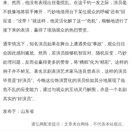
来。然而，他没有表现出丝毫慌乱。在这千钧一发之际，演员毫
不犹豫地将双手摊开，巧妙地借用台下某位观众的呼喊“还有”回
应道：“没带！”就这样，他灵活化解了这一“危机”，顺畅地进行了
接下来的表演，赢得了现场观众的热烈赞赏。
通常情况下，知名演员如果在舞台上遭遇类似“事故”，观众往往
会因此感到尴尬。然而，若演员能够机智应对、随机应变，巧妙
处理问题，反而会赢得更多的赞誉，将“糟糕”化为“精彩”。这样的
例子并不鲜见。著名京剧表演艺术家马连良曾表示，这样的演员
毕竟是“好演员”。今晚这位饰演贾化的演员恰如其分地展现了临
危不乱的应变能力，通过与观众的互动灵巧解围，亦是一个名副
其实的“好演员”。
发布于：山东省
通弘网配资提示：文章来自网络，不代表本站观点。