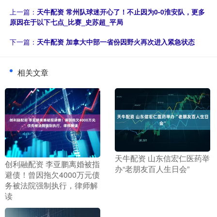
上一篇：
天牛配资 常州队球迷开心了！不止因为0-0淮安队，更多
原因在于以下七点_比赛_史苏超_平局
下一篇：
天牛配资 加拿大中部一省份因野火再次进入紧急状态
相关文章
​天牛配资 山东信宏仁医药举
​创利融配资 李亚鹏离婚被指
办“老朋友百人生日会”
避债！曾因拖欠4000万元债
务被法院强制执行，律师解
读