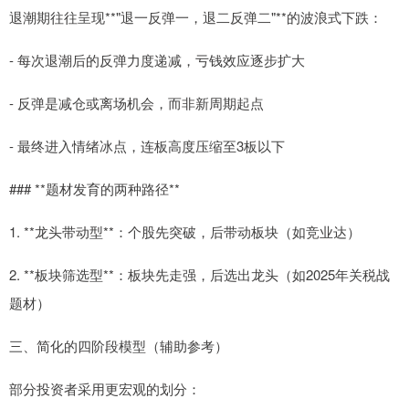
退潮期往往呈现**"退一反弹一，退二反弹二"**的波浪式下跌：
- 每次退潮后的反弹力度递减，亏钱效应逐步扩大
- 反弹是减仓或离场机会，而非新周期起点
- 最终进入情绪冰点，连板高度压缩至3板以下
### **题材发育的两种路径**
1. **龙头带动型**：个股先突破，后带动板块（如竞业达）
2. **板块筛选型**：板块先走强，后选出龙头（如2025年关税战
题材）
三、简化的四阶段模型（辅助参考）
部分投资者采用更宏观的划分：