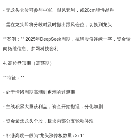
- 无龙头仓位可参与中军、跟风套利，或20cm弹性品种
- 需在龙头即将分歧时及时撤出跟风仓位，切换到龙头
**案例：** 2025年DeepSeek周期，杭钢股份连续一字，资金转
向拓维信息、梦网科技套利
4. 高位盘顶期（震荡期）
**特征：**
- 处于情绪周期高潮到退潮的过渡期
- 主线积累大量获利盘，资金开始撤退，分化加剧
- 资金聚焦龙头个股，板块内部分支轮动补涨
- 补涨高度一般为"龙头涨停板数量÷2+1"