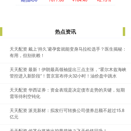
热点资讯
天天配资 戴上‘持久’避孕套就能变身马拉松选手？医生揭秘：
有用，但别依赖！
天天配资 最新！伊朗最高领袖提出三点主张，“霍尔木兹海峡
管控进入新阶段”！普京宣布停火32小时！油价盘中跳水
天天配资 华西证券：资金表现是决定债市走势的关键，短期
需等待利空钝化
天天配资 派克新材：拟发行可转换公司债券总额不超过15.8
亿元
天天配资 传茅台将推出控量措施？飞天价格回升！