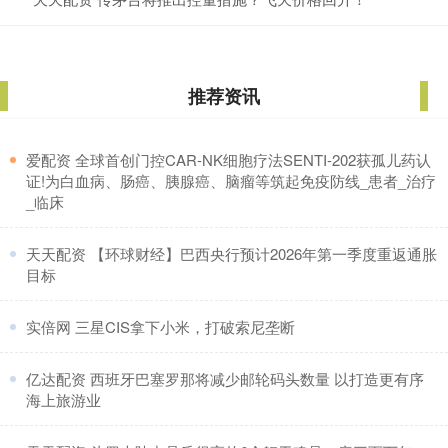
推荐资讯
​爱配资 全球首创门控CAR-NK细胞疗法SENTI-202获孤儿药认
证!为白血病、肠癌、胰腺癌、脑瘤等筑起免疫防线_患者_治疗
_临床
​天天配资 【环球财经】巴西央行预计2026年第一季度重返通胀
目标
​实倍网 三星CIS拿下小米，打破索尼垄断
​亿达配资 西班牙巴塞罗那将减少邮轮码头数量 以打造更有序
海上旅游业