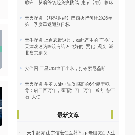
腺癌、脑瘤等筑起免疫防线_患者_治疗_临床
​天天配资 【环球财经】巴西央行预计2026年
第一季度重返通胀目标
​天牛配资 上台忘带道具，如此严重的“车祸”，
天津戏迷为啥没有给叫倒好的_贾化_观众_湖
北省京剧院
​实倍网 三星CIS拿下小米，打破索尼垄断
​天天配资 斗罗大陆中品质很高的6个躯干魂
骨：唐三百万年，霍雨浩四十万年_威力_徐三
石_天使
最新文章
天牛配资 山东信宏仁医药举办“老朋友百人生
1