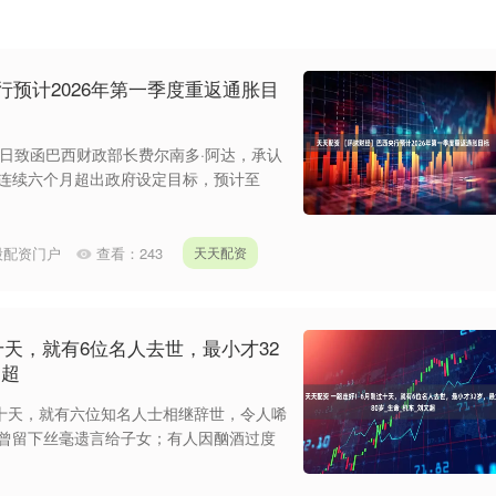
行预计2026年第一季度重返通胀目
0日致函巴西财政部长费尔南多·阿达，承认
平连续六个月超出政府设定目标，预计至
股配资门户
查看：
243
天天配资
十天，就有6位名人去世，最小才32
文超
十天，就有六位知名人士相继辞世，令人唏
未曾留下丝毫遗言给子女；有人因酗酒过度