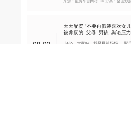
来源：配资平台网站
分类：
全国炒
天天配资 “不要再假装喜欢女
被养废的_父母_男孩_舆论压力
08-09
Hello，大家好，我是豆芽妈妈。 
者的遭遇也是惋惜伤心： 周口某医
术中，保全一位....
来源：配资行业查询
分类：
全国炒
天天配资 金融服务不间断 银
近日多地出现强降雨，局部地区遭遇
08-06
于全力做好主汛期灾害应对和保险理
知》），提出要落实落细灾害....