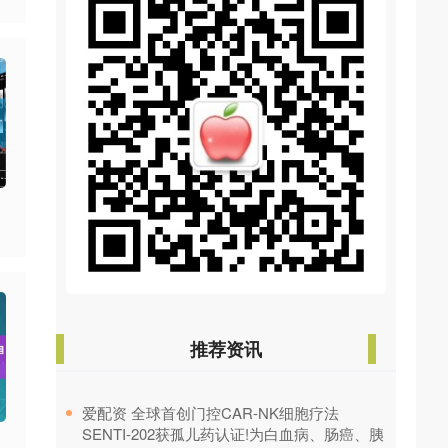
推荐资讯
​爱配资 全球首创门控CAR-NK细胞疗法
SENTI-202获孤儿药认证!为白血病、肠癌、胰