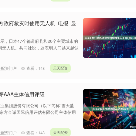
方政府救灾时使用无人机_电报_显
示，日本47个都道府县和20个主要城市的
使用无人机。共同社说，这表明人们越来越认
股配资门户
查看：
148
天天配资
评AAA主体信用评级
盐业集团股份有限公司（以下简称“雪天盐
—东方金诚国际信用评估有限公司主体信用
股配资门户
查看：
143
天天配资