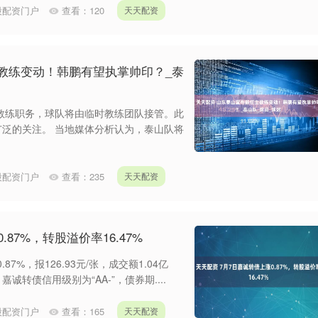
股配资门户
查看：
120
天天配资
教练变动！韩鹏有望执掌帅印？_泰
教练职务，球队将由临时教练团队接管。此
广泛的关注。 当地媒体分析认为，泰山队将
股配资门户
查看：
235
天天配资
87%，转股溢价率16.47%
7%，报126.93元/张，成交额1.04亿
嘉诚转债信用级别为“AA-”，债券期....
股配资门户
查看：
165
天天配资