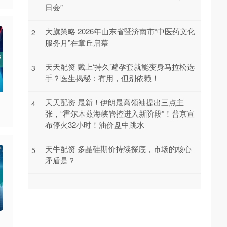
日会”
大旗策略 2026年山东省暨济南市“中医药文化
2
服务月”在章丘启幕
天天配资 戴上‘持久’避孕套就能变身马拉松选
3
手？医生揭秘：有用，但别依赖！
天天配资 最新！伊朗最高领袖提出三点主
4
张，“霍尔木兹海峡管控进入新阶段”！普京宣
布停火32小时！油价盘中跳水
天牛配资 多晶硅期价持续探底，市场的核心
5
矛盾是？