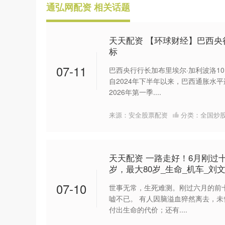
通弘网配资 相关话题
天天配资 【环球财经】巴西央
标
07-11
巴西央行行长加布里埃尔·加利波洛1
自2024年下半年以来，巴西通胀水
2026年第一季....
来源：安全股票配资
分类：
全国炒
天天配资 一路走好！6月刚过
岁，最大80岁_生命_机车_刘
07-10
世事无常，生死难测。刚过六月的前
嘘不已。 有人因脑溢血猝然离去，
付出生命的代价；还有....